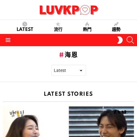
LATEST
流行
熱門
趨勢
S
SWITC
SKIN
Menu
海恩
LATEST STORIES