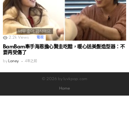
2.2k
Views
電視
BamBam牽手海恩擔心賢圭吃醋，暖心送美髮造型器：不
要再受傷了
by
Laney
4年之前
© 2026 by luvkpop.com
Home