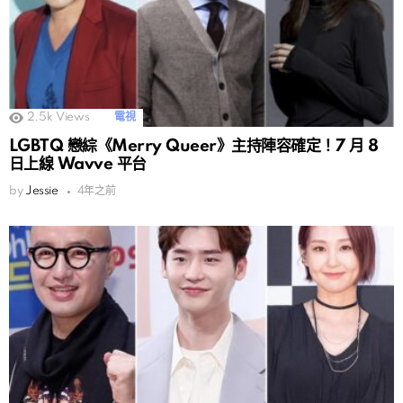
2.5k
Views
電視
LGBTQ 戀綜《Merry Queer》主持陣容確定！7 月 8
日上線 Wavve 平台
by
Jessie
4年之前