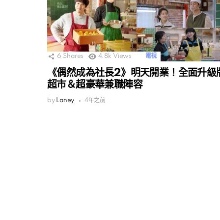
6
Shares
4.8k
Views
電視
《偶然成為社長2》明天開業！全面升級
超市＆超豪華兼職陣容
by
Laney
4年之前