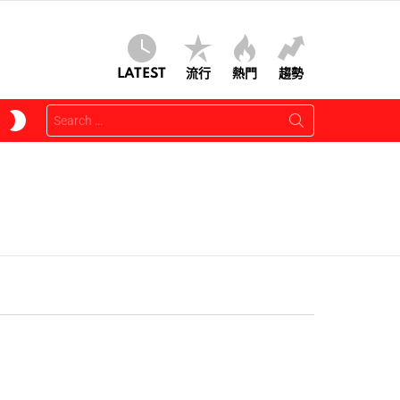
LATEST
流行
熱門
趨勢
Search
SWITCH
for:
SKIN