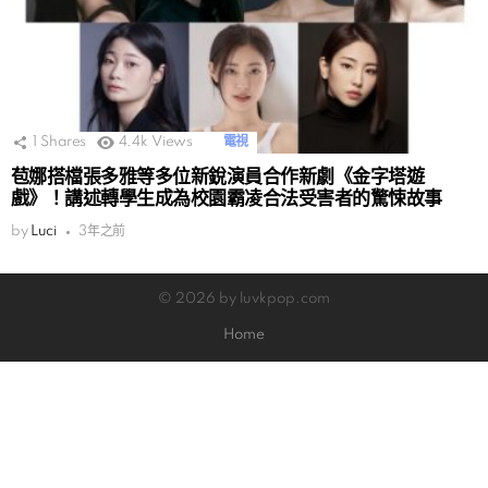
1
Shares
4.4k
Views
電視
苞娜搭檔張多雅等多位新銳演員合作新劇《金字塔遊
戲》！講述轉學生成為校園霸凌合法受害者的驚悚故事
by
Luci
3年之前
© 2026 by luvkpop.com
Home