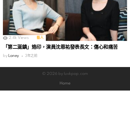
2.4k
Views
藝人
「第二涎鎮」烙印，演員沈恩祐發表長文：傷心和痛苦
by
Laney
3年之前
© 2026 by luvkpop.com
Home