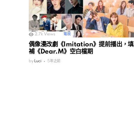
2.7k
Views
電視
偶像漫改劇《Imitation》提前播出，填
補《Dear.M》空白檔期
by
Luci
5年之前