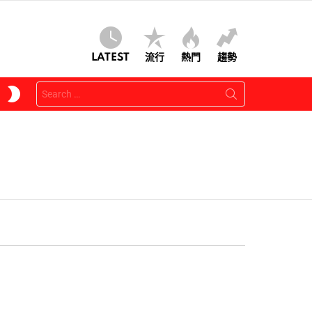
LATEST
流行
熱門
趨勢
Search
SWITCH
for:
SKIN