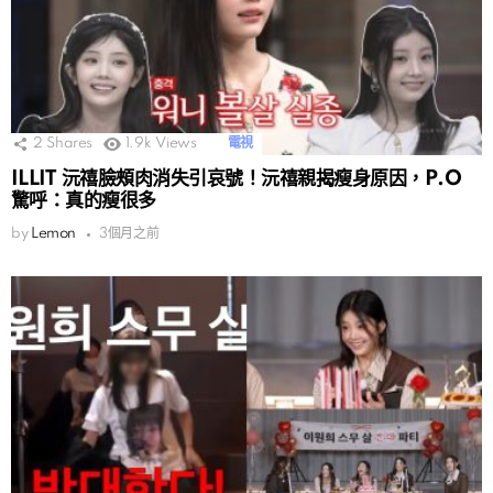
2
Shares
1.9k
Views
電視
ILLIT 沅禧臉頰肉消失引哀號！沅禧親揭瘦身原因，P.O
驚呼：真的瘦很多
by
Lemon
3個月之前