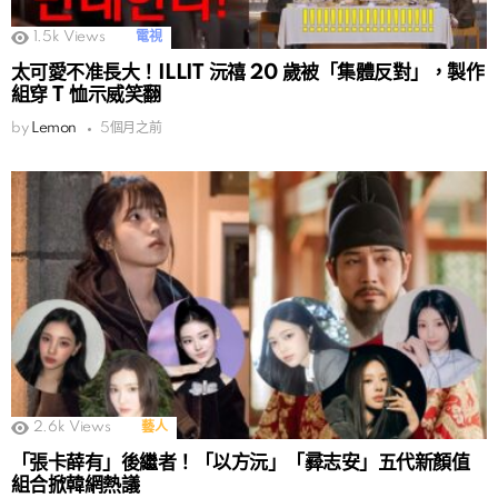
1.5k
Views
電視
太可愛不准長大！ILLIT 沅禧 20 歲被「集體反對」，製作
組穿 T 恤示威笑翻
by
Lemon
5個月之前
2.6k
Views
藝人
「張卡薛有」後繼者！「以方沅」「彛志安」五代新顏值
組合掀韓網熱議