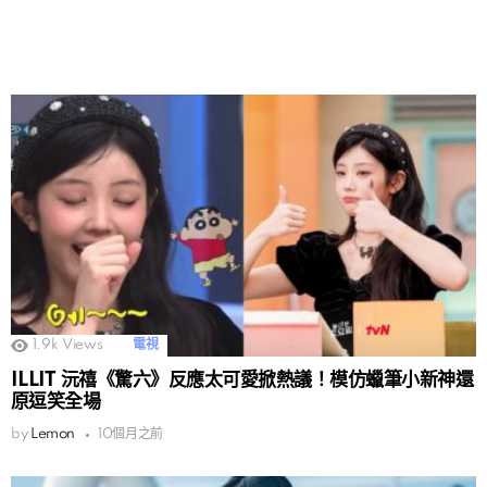
1.9k
Views
電視
ILLIT 沅禧《驚六》反應太可愛掀熱議！模仿蠟筆小新神還
原逗笑全場
by
Lemon
10個月之前