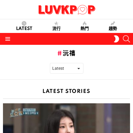
LATEST
流行
熱門
趨勢
S
SWITC
SKIN
Menu
沅禧
LATEST STORIES