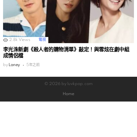
2.8k
Views
電視
李光洙新劇《殺人者的購物清單》敲定！與雪炫在劇中組
成情侶檔
by
Laney
5年之前
© 2026 by luvkpop.com
Home