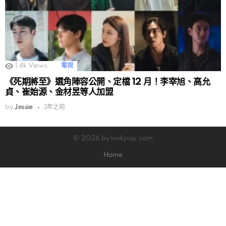
1.4k
Views
電視
《死期將至》選角陣容公開、定檔 12 月！李宰旭、高允
貞、崔始源、金材昱等人加盟
by
Jessie
3年之前
© 2026 by luvkpop.com
Home