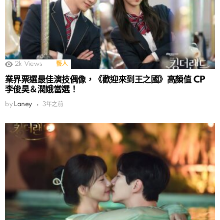
2k
Views
藝人
業界票選最佳演技偶像，《歡迎來到王之國》高顏值 CP
李俊昊＆潤娥當選！
by
Laney
3年之前