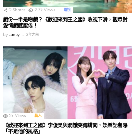
2
Shares
2.7k
Views
電視
戲份一半是吻戲？《歡迎來到王之國》收視下滑，觀眾對
愛情戲感厭倦！
by
Laney
3年之前
2k
Views
藝人
《歡迎來到王之國》李俊昊與潤娥突傳緋聞，娛樂記者曝
「不是他的風格」