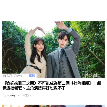
1.7k
Views
電視
《歡迎來到王之國》不可能成為第二個《社內相親》！劇
情遭批老套、主角演技再好也救不了
by
Laney
3年之前