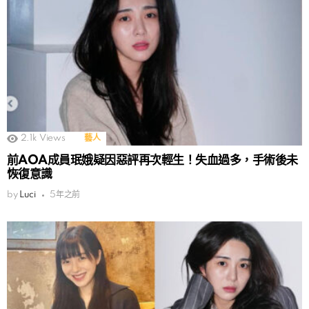
2.1k
Views
藝人
前AOA成員珉娥疑因惡評再次輕生！失血過多，手術後未
恢復意識
by
Luci
5年之前