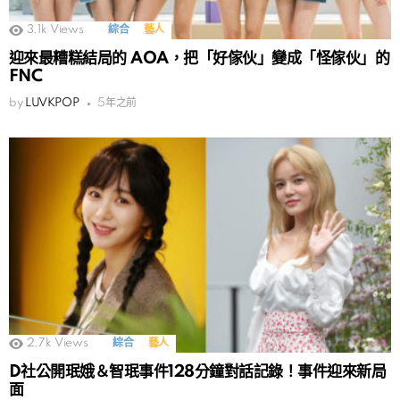
3.1k
Views
綜合
藝人
迎來最糟糕結局的 AOA，把「好傢伙」變成「怪傢伙」的
FNC
by
LUVKPOP
5年之前
2.7k
Views
綜合
藝人
D社公開珉娥＆智珉事件128分鐘對話記錄！事件迎來新局
面