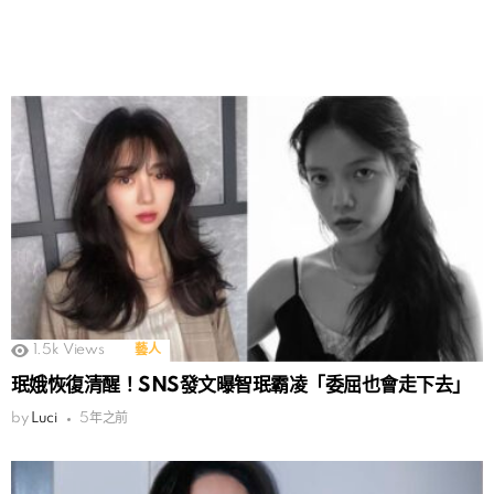
1.5k
Views
藝人
珉娥恢復清醒！SNS發文曝智珉霸凌「委屈也會走下去」
by
Luci
5年之前