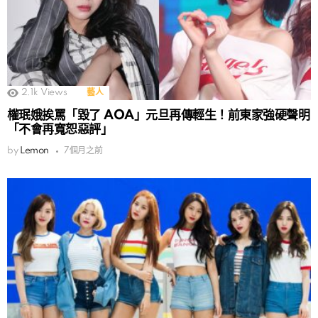
2.1k
Views
藝人
權珉娥挨罵「毀了 AOA」元旦再傳輕生！前東家強硬聲明
「不會再寬恕惡評」
by
Lemon
7個月之前