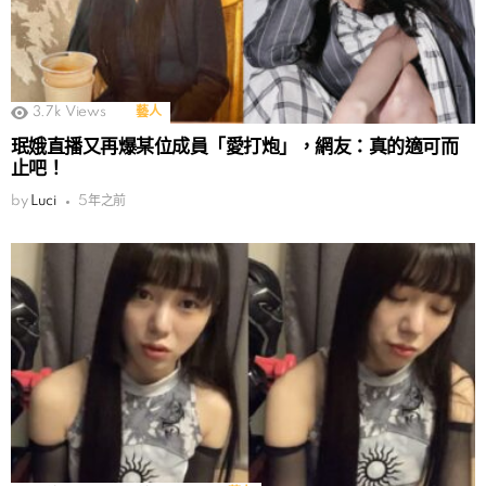
3.7k
Views
藝人
珉娥直播又再爆某位成員「愛打炮」，網友：真的適可而
止吧！
by
Luci
5年之前