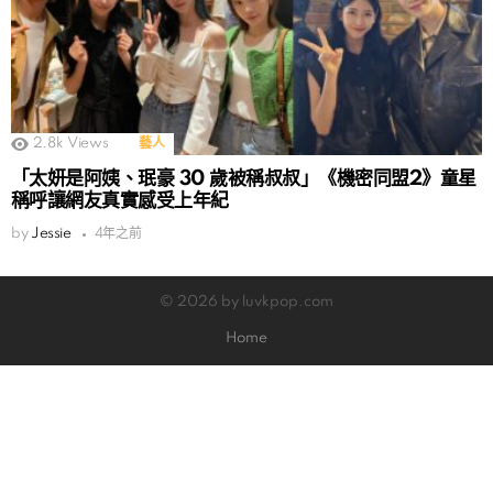
2.8k
Views
藝人
「太妍是阿姨、珉豪 30 歲被稱叔叔」《機密同盟2》童星
稱呼讓網友真實感受上年紀
by
Jessie
4年之前
© 2026 by luvkpop.com
Home