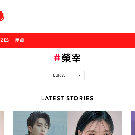
ZZES
民調
榮宰
LATEST STORIES