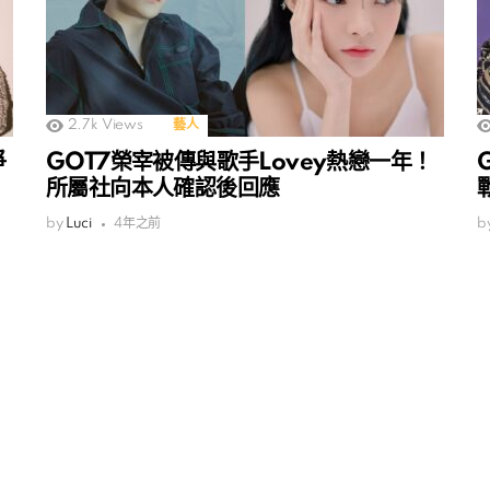
2.7k
Views
藝人
爭
GOT7榮宰被傳與歌手Lovey熱戀一年！
所屬社向本人確認後回應
by
Luci
4年之前
b