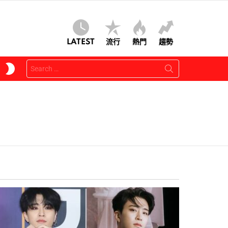
LATEST
流行
熱門
趨勢
Search
SWITCH
for:
SKIN