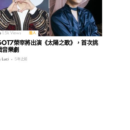
1.5k
Views
藝人
GOT7榮宰將出演《太陽之歌》，首次挑
戰音樂劇
y
Luci
5年之前