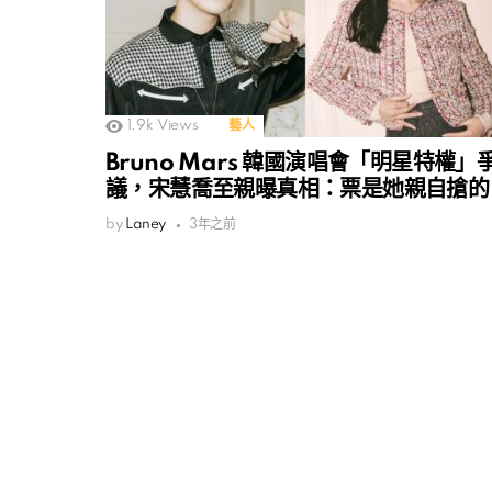
1.9k
Views
藝人
Bruno Mars 韓國演唱會「明星特權」
議，宋慧喬至親曝真相：票是她親自搶的
by
Laney
3年之前