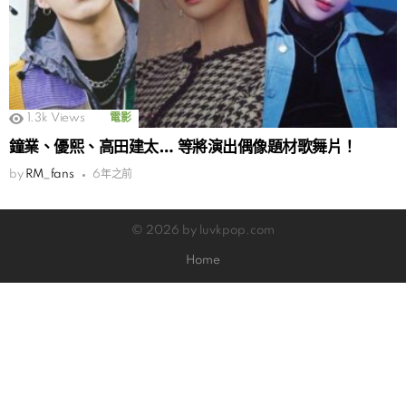
1.3k
Views
電影
鐘業、優熙、高田建太… 等將演出偶像題材歌舞片！
by
RM_fans
6年之前
© 2026 by luvkpop.com
Home