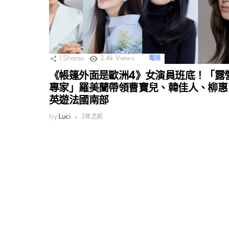
1
Shares
3.4k
Views
電視
《帳篷外面是歐洲4》女演員班底！「露
專家」羅美蘭帶領曹寶兒、韓佳人、柳惠
英遊法國南部
by
Luci
3年之前