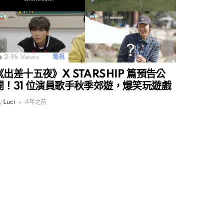
2.9k
Views
電視
《出差十五夜》X STARSHIP 篇預告公
開！31 位演員歌手秋季郊遊，爆笑玩遊戲
y
Luci
4年之前