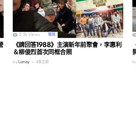
2.3k
Views
電視
營
《請回答1988》主演新年前聚會，李惠利
＆柳俊烈首次同框合照
by
Laney
4年之前
b