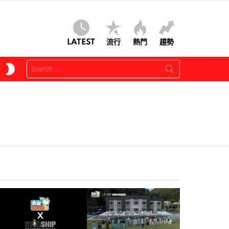
LATEST
流行
熱門
趨勢
Search
SWITCH
for:
SKIN