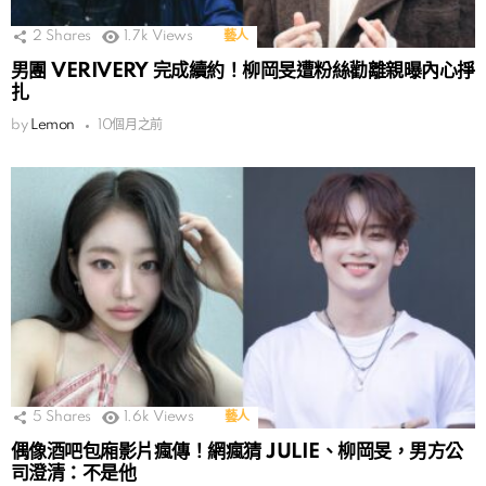
2
Shares
1.7k
Views
藝人
男團 VERIVERY 完成續約！柳岡旻遭粉絲勸離親曝內心掙
扎
by
Lemon
10個月之前
5
Shares
1.6k
Views
藝人
偶像酒吧包廂影片瘋傳！網瘋猜 JULIE、柳岡旻，男方公
司澄清：不是他