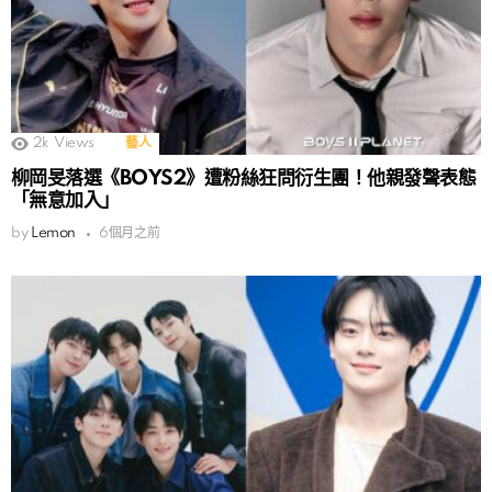
2k
Views
藝人
柳岡旻落選《BOYS2》遭粉絲狂問衍生團！他親發聲表態
「無意加入」
by
Lemon
6個月之前