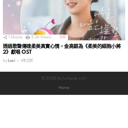
1
Shares
2.2k
Views
音樂
透過歌聲傳達柔美真實心情，金高銀為《柔美的細胞小將
2》獻唱 OST
by
Luci
4年之前
© 2026 by luvkpop.com
Home