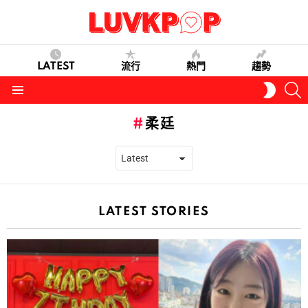
LATEST
流行
熱門
趨勢
S
SWITC
SKIN
Menu
柔廷
LATEST STORIES