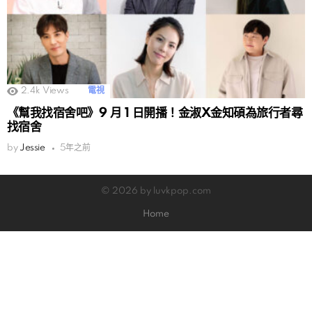
2.4k
Views
電視
《幫我找宿舍吧》9 月 1 日開播！金淑X金知碩為旅行者尋
找宿舍
by
Jessie
5年之前
© 2026 by luvkpop.com
Home