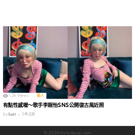
1.2k
Views
藝人
有點性感喔～歌手李遐怡SNS公開復古風近照
by
Luci
5年之前
© 2026 by luvkpop.com