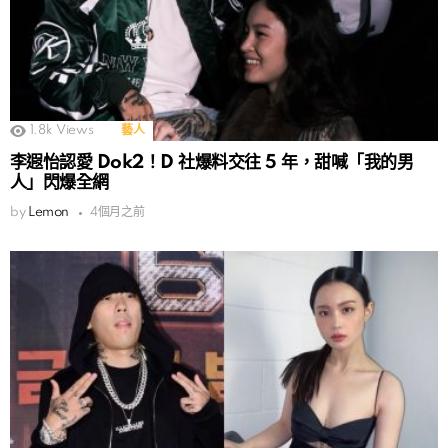
1.8k
Views
藝人
李遐怡認愛 Dok2！D 社爆料交往 5 年，甜喊「我的男
人」閃爆全網
by
Lemon
4個月之前