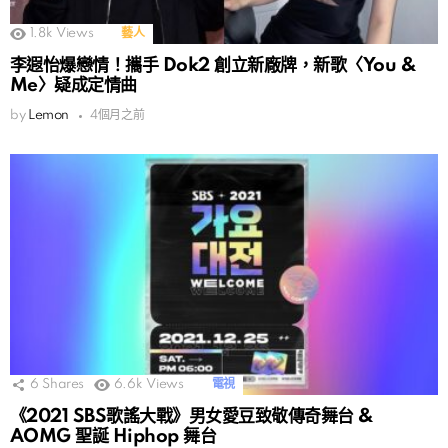
1.8k
Views
藝人
李遐怡爆戀情！攜手 Dok2 創立新廠牌，新歌〈You &
Me〉疑成定情曲
by
Lemon
4個月之前
6
Shares
6.6k
Views
電視
《2021 SBS歌謠大戰》男女愛豆致敬傳奇舞台 &
AOMG 聖誕 Hiphop 舞台