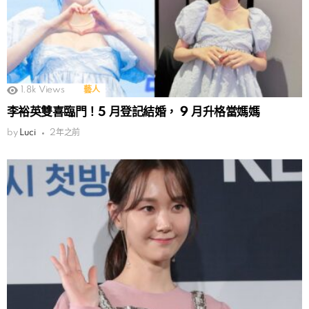
1.8k
Views
藝人
李裕英雙喜臨門！5 月登記結婚， 9 月升格當媽媽
by
Luci
2年之前