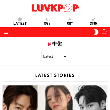
LATEST
流行
熱門
趨勢
S
SWITC
SKIN
Menu
李絮
LATEST STORIES