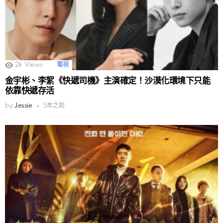
2k
Views
電視
金宇彬、李絮《快遞司機》主演確定！沙漠化環境下只能
依靠快遞存活
by
Jessie
5年之前