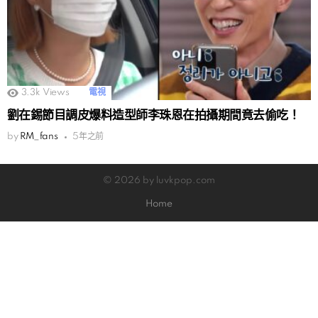
3.3k
Views
電視
劉在錫節目調皮爆料造型師李珠恩在拍攝期間竟去偷吃！
by
RM_fans
5年之前
© 2026 by luvkpop.com
Home