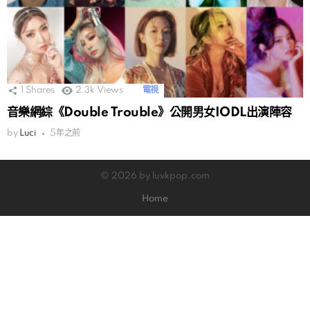
1
Shares
2.3k
Views
電視
音樂網綜《Double Trouble》公開男女IODL出演陣容
by
Luci
5年之前
© 2026 by luvkpop.com
Home