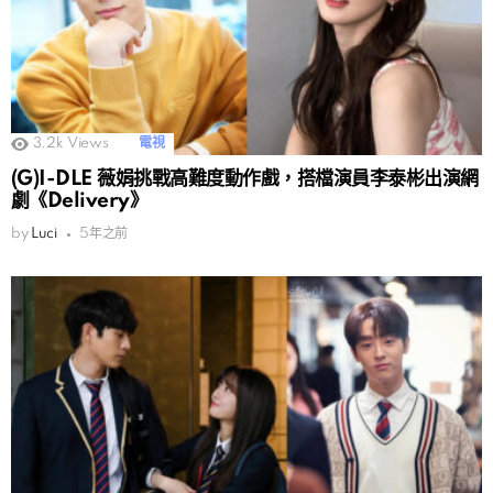
3.2k
Views
電視
(G)I-DLE 薇娟挑戰高難度動作戲，搭檔演員李泰彬出演網
劇《Delivery》
by
Luci
5年之前