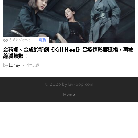
3.6k
Views
電視
金荷娜、金成鈴新劇《Kill Heel》受疫情影響延播，再被
縮減集數！
by
Laney
4年之前
© 2026 by luvkpop.com
Home