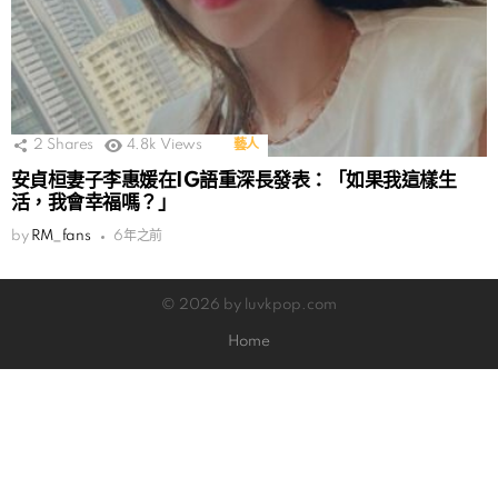
2
Shares
4.8k
Views
藝人
安貞桓妻子李惠媛在IG語重深長發表：「如果我這樣生
活，我會幸福嗎？」
by
RM_fans
6年之前
© 2026 by luvkpop.com
Home