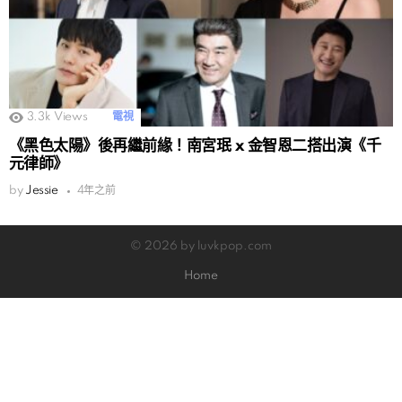
3.3k
Views
電視
《黑色太陽》後再繼前緣！南宮珉 x 金智恩二搭出演《千
元律師》
by
Jessie
4年之前
© 2026 by luvkpop.com
Home