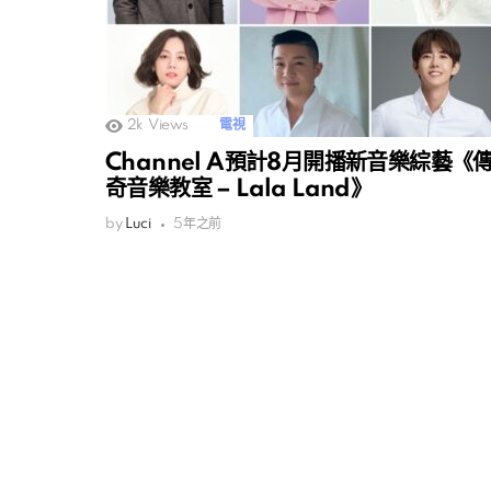
2k
Views
電視
Channel A預計8月開播新音樂綜藝《
奇音樂教室 – Lala Land》
by
Luci
5年之前