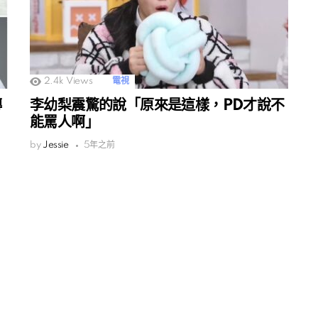
2.4k
Views
電視
傳
李幼梨震驚的說「原來是這樣，PD才說不
能罵人啊」
by
Jessie
5年之前