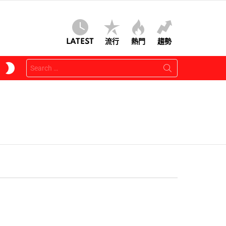
LATEST
流行
熱門
趨勢
Search
SWITCH
for:
SKIN