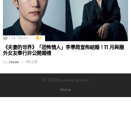
1.5k
Views
藝人
《夫妻的世界》「恐怖情人」李學周宣佈結婚！11 月與圈
外女友舉行非公開婚禮
by
Jessie
4年之前
© 2026 by luvkpop.com
Home