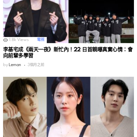
1.8k
Views
電視
李基宅成《兩天一夜》新忙內！22 日首親曝真實心情：會
向前輩多學習
by
Lemon
3個月之前