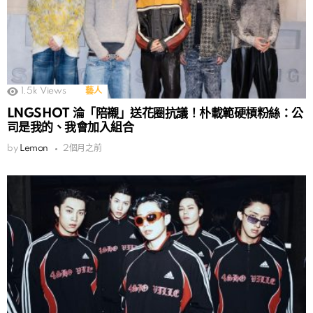
1.5k
Views
藝人
LNGSHOT 淪「陪襯」送花圈抗議！朴載範硬槓粉絲：公
司是我的、我會加入組合
by
Lemon
2個月之前