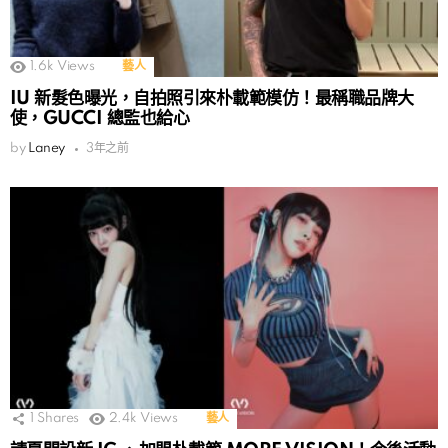
1.6k
Views
藝人
IU 新髮色曝光，自拍照引來朴載範模仿！最稱職品牌大
使，GUCCI 總監也給心
by
Laney
3年之前
1
Shares
2.4k
Views
藝人