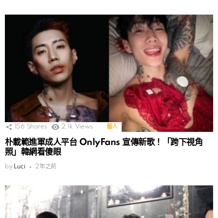
156
Shares
2.1k
Views
藝人
朴載範進軍成人平台 OnlyFans 宣傳新歌！「跨下視角
照」韓網看傻眼
by
Luci
2年之前