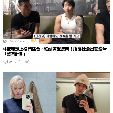
1.6k
Views
藝人
朴載範想上格鬥擂台，粉絲齊聲反應！所屬社急出面澄清
「沒有計劃」
by
Luci
2年之前