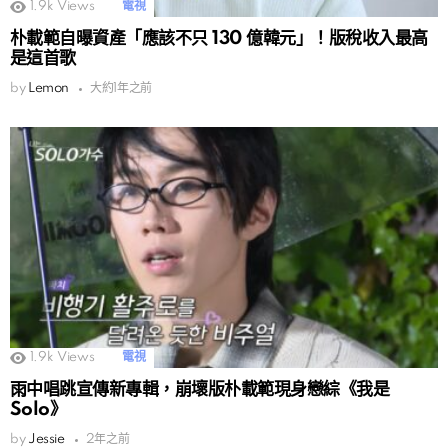
1.9k
Views
電視
朴載範自曝資產「應該不只 130 億韓元」！版稅收入最高
是這首歌
by
Lemon
大約1年之前
1.9k
Views
電視
雨中唱跳宣傳新專輯，崩壞版朴載範現身戀綜《我是
Solo》
by
Jessie
2年之前