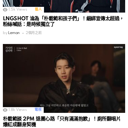
1.5k
Views
藝人
LNGSHOT 淪為「朴載範和孩子們」！綑綁宣傳太超過，
粉絲喊話：是時候獨立了
by
Lemon
2個月之前
1.8k
Views
電視
朴載範談 2PM 退團心路「只有滿滿抱歉」！廁所翻唱片
爆紅成翻身契機