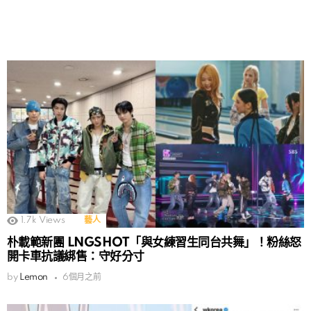
1.7k
Views
藝人
朴載範新團 LNGSHOT「與女練習生同台共舞」！粉絲怒
開卡車抗議綁售：守好分寸
by
Lemon
6個月之前