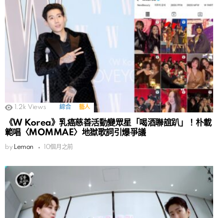
1.2k
Views
綜合
藝人
《W Korea》乳癌慈善活動變眾星「喝酒聯誼趴」！朴載
範唱〈MOMMAE〉地獄歌詞引爆爭議
by
Lemon
10個月之前