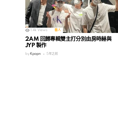
1.4k
Views
藝人
2AM 回歸專輯雙主打分別由房時赫與
JYP 製作
by
Kpopn
5年之前