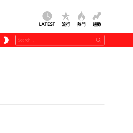
LATEST
流行
熱門
趨勢
Search
SWITCH
for:
SKIN