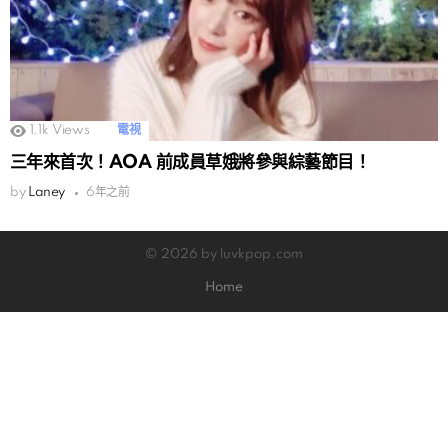
1.1k
Views
電視
三年來首次！AOA 前成員草娥將參與綜藝節目！
by
Laney
6年之前
© 2026 by luvkpop.com
Home