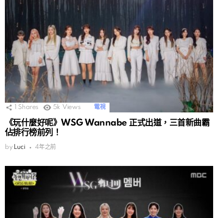
1
Shares
5k
Views
電視
《玩什麼好呢》WSG Wannabe 正式出道，三首新曲霸
佔排行榜前列！
by
Luci
4年之前