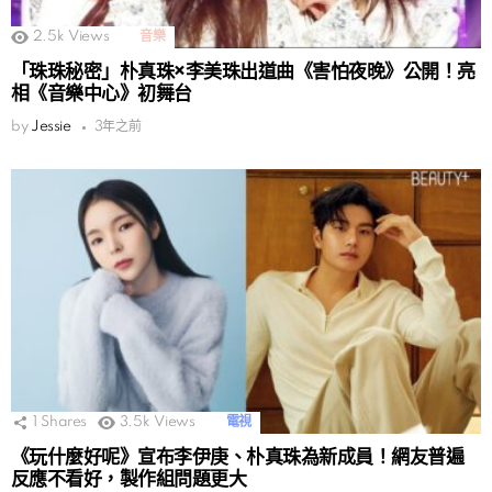
2.5k
Views
音樂
「珠珠秘密」朴真珠×李美珠出道曲《害怕夜晚》公開！亮
相《音樂中心》初舞台
by
Jessie
3年之前
1
Shares
3.5k
Views
電視
《玩什麼好呢》宣布李伊庚、朴真珠為新成員！網友普遍
反應不看好，製作組問題更大