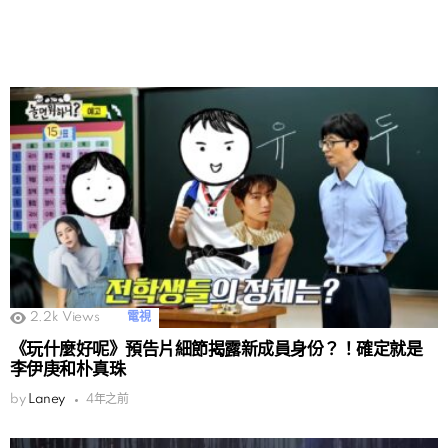
2.2k
Views
電視
《玩什麼好呢》預告片細節揭露新成員身份？！確定就是
李伊庚和朴真珠
by
Laney
4年之前