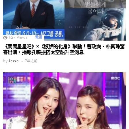
1.2k
Views
電視
《問問星星吧》×《嫉妒的化身》聯動！曹政奭、朴真珠驚
喜出演，播報孔曉振搭太空船升空消息
by
Jessie
2年之前