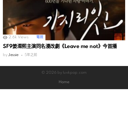
2.6k
Views
電視
SF9姜澯熙主演同名漫改劇《Leave me not》今首播
by
Jessie
5年之前
© 2026 by luvkpop.com
Home