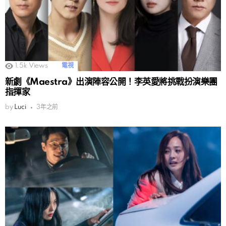
1.5k
Views
電視
新劇《Maestra》出演陣容公開！李英愛將挑戰扮演樂團
指揮家
by
Luci
3年之前