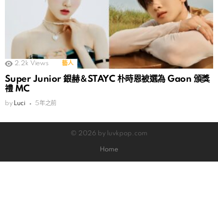
2.2k
Views
藝人
Super Junior 銀赫＆STAYC 朴時恩被選為 Gaon 頒獎
禮 MC
by
Luci
5年之前
© 2026 by luvkpop.com
Home