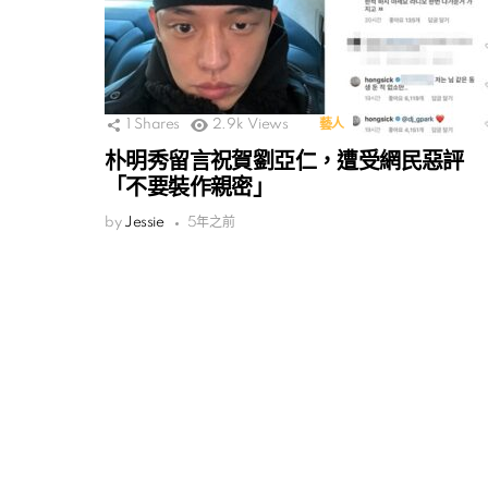
1
Shares
2.9k
Views
藝人
朴明秀留言祝賀劉亞仁，遭受網民惡評
「不要裝作親密」
by
Jessie
5年之前