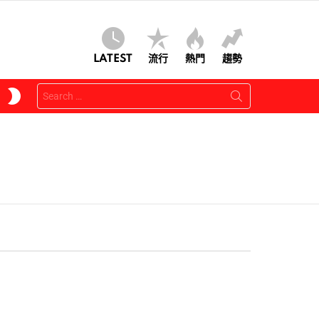
LATEST
流行
熱門
趨勢
Search
SWITCH
for:
SKIN