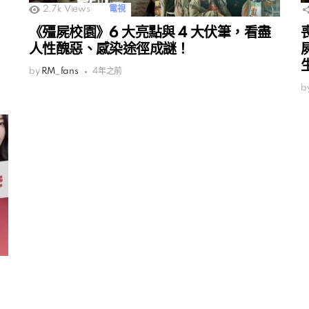
2.7k
Views
電視
《殭屍校園》6 大亮點與 4 大伏筆，看盡
人性醜惡、感染途徑成謎！
by
RM_fans
4年之前
b