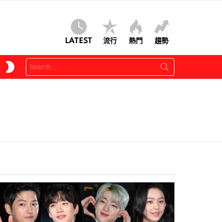
LATEST
流行
熱門
趨勢
Search
SWITCH
for:
SKIN