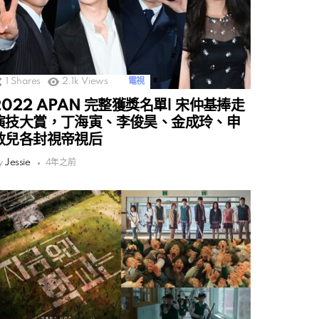
1
Shares
2.1k
Views
電視
2022 APAN 完整獲獎名單| 宋仲基捧走
演技大賞，丁海寅、李俊昊、金成玲、申
敏兒各封視帝視后
y
Jessie
4年之前