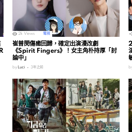
2k
Views
電視
然
崔普閔傷癒回歸，確定出演漫改劇
R
《Spirit Fingers》！女主角朴持厚「討
論中」
by
Luci
3年之前
b