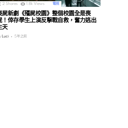
2
Shares
1.8k
Views
電視
喪屍新劇《殭屍校園》整個校園全是喪
屍！倖存學生上演反擊戰自救，奮力逃出
生天
y
Luci
5年之前