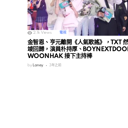
2.1k
Views
電視
金智恩、亨元離開《人氣歌謠》，TXT 
竣回歸，演員朴持厚、BOYNEXTDOO
WOONHAK 接下主持棒
by
Laney
3年之前