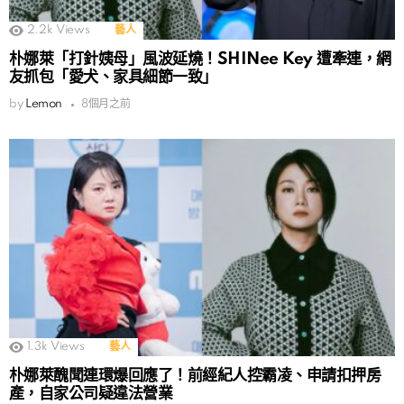
2.2k
Views
藝人
朴娜萊「打針姨母」風波延燒！SHINee Key 遭牽連，網
友抓包「愛犬、家具細節一致」
by
Lemon
8個月之前
1.3k
Views
藝人
朴娜萊醜聞連環爆回應了！前經紀人控霸凌、申請扣押房
產，自家公司疑違法營業