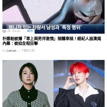
2k
Views
綜合
朴娜勑被爆「車上與男伴激情」險釀車禍！經紀人崩潰揭
內幕：被迫全程目擊
by
Lemon
7個月之前