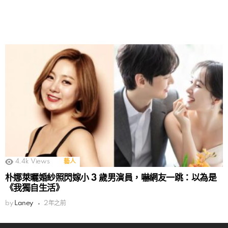
4.4k
Views
藝人
朴娜萊曬婚紗照閃嫁小 3 歲男演員，嚇網友一跳：以為是
《我獨自生活》
by
Laney
2年之前