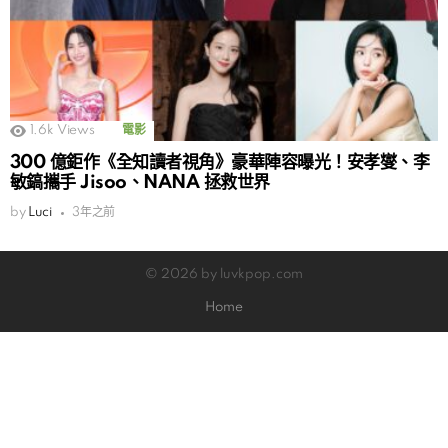
1.6k
Views
電影
300 億鉅作《全知讀者視角》豪華陣容曝光！安孝燮、李
敏鎬攜手 Jisoo、NANA 拯救世界
by
Luci
3年之前
© 2026 by luvkpop.com
Home