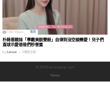
1.6k
Views
電視
朴蒔恩親妹「學霸美貌雙殺」自律到沒空談戀愛！兒子們
直球示愛爸爸們秒害羞
by
Lemon
5個月之前
© 2026 by luvkpop.com
Home