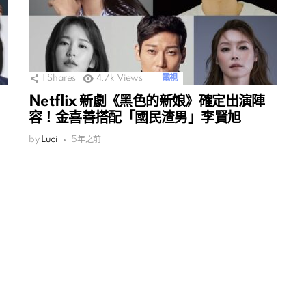
1
Shares
4.7k
Views
電視
Netflix 新劇《黑色的新娘》確定出演陣
容！金喜善搭配「國民渣男」李賢旭
by
Luci
5年之前