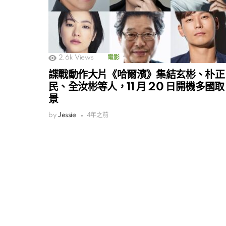
2.6k
Views
電影
諜戰動作大片《哈爾濱》集結玄彬、朴正
民、全汝彬等人，11 月 20 日開機多國取
景
by
Jessie
4年之前