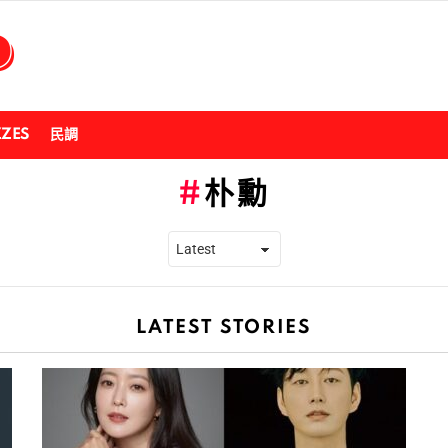
ZZES
民調
朴勳
LATEST STORIES