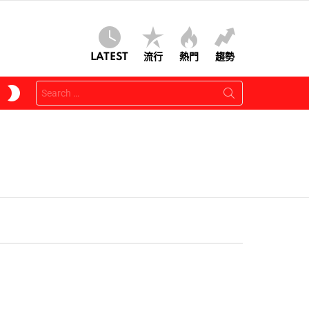
LATEST
流行
熱門
趨勢
Search
SWITCH
for:
SKIN