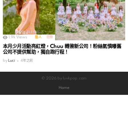
1.9k
Views
藝人
音樂
本月少月活動亮紅燈，Chuu 轉簽新公司！粉絲氣憤曝舊
公司不提供幫助，獨自跑行程！
by
Luci
4年之前
© 2026 by luvkpop.com
Home