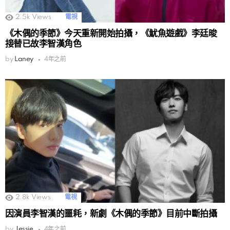
2.5k
Views
電視
《木偶的季節》今天重新開始拍攝，《魷魚遊戲》李廷晙
接替已故李智漢角色
by
Laney
4年之前
2.8k
Views
電視
因演員李智漢的噩耗，新劇《木偶的季節》目前中斷拍攝
by
Jessie
4年之前