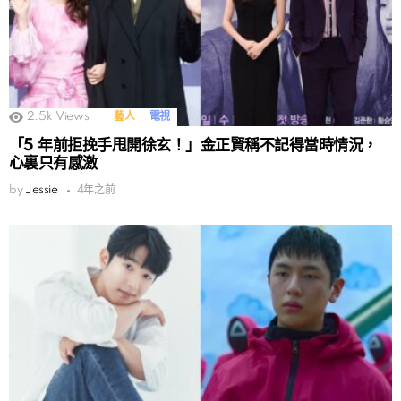
2.5k
Views
藝人
電視
「5 年前拒挽手甩開徐玄！」金正賢稱不記得當時情況，
心裏只有感激
by
Jessie
4年之前