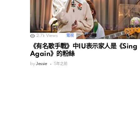
2.7k
Views
電視
《有名歌手戰》中IU表示家人是《Sing
Again》的粉絲
by
Jessie
5年之前