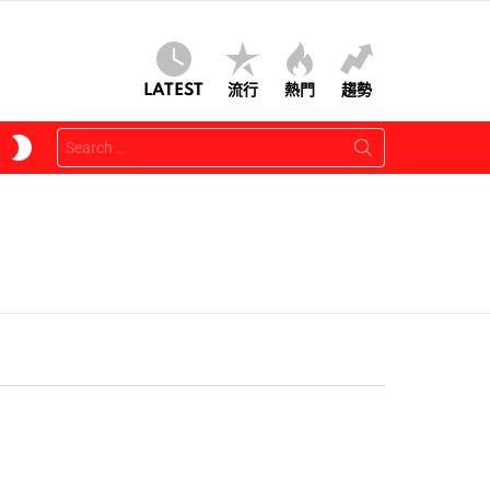
LATEST
流行
熱門
趨勢
Search
SWITCH
for:
SKIN