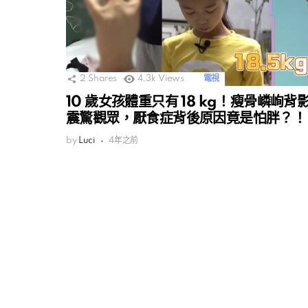
2
Shares
4.3k
Views
電視
10 歲女孩體重只有 18 kg！瘦骨嶙峋背
震驚觀眾，厭食症背後原因竟是怕胖？！
by
Luci
4年之前