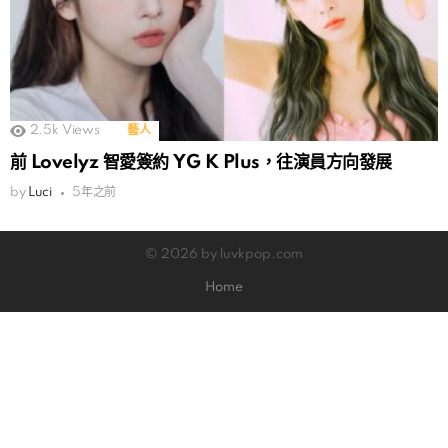
2.5k
Views
藝人
前 Lovelyz 智愛簽約 YG K Plus，往演員方向發展
by
Luci
5年之前
© 2026 by luvkpop.com
Home