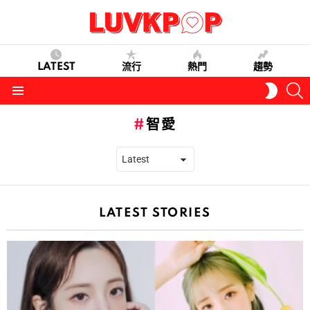
LATEST
流行
熱門
趨勢
S
SWITC
SKIN
Menu
智愛
LATEST STORIES