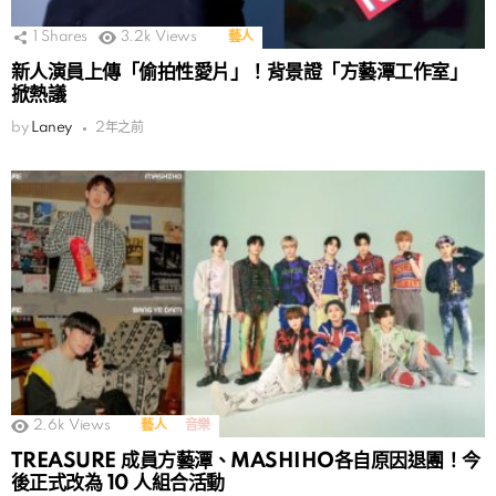
1
Shares
3.2k
Views
藝人
新人演員上傳「偷拍性愛片」！背景證「方藝潭工作室」
掀熱議
by
Laney
2年之前
2.6k
Views
藝人
音樂
TREASURE 成員方藝潭、MASHIHO各自原因退團！今
後正式改為 10 人組合活動