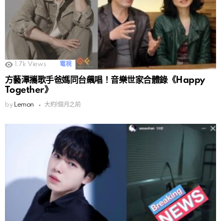
1.7k
Views
電視
方藝潭攜歌手爸媽同台飆唱！音樂世家合體錄《Happy
Together》
by
Lemon
大約1個月之前